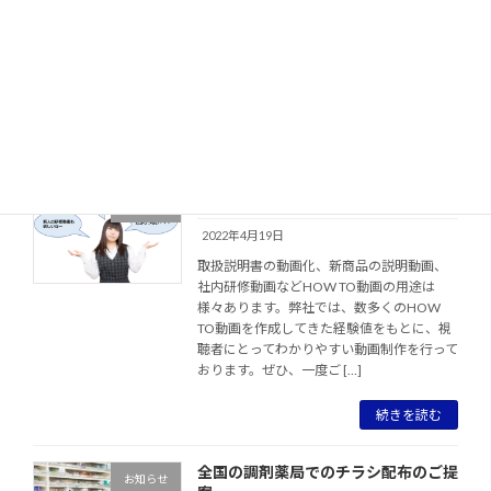
ロモーションの配布店舗が４１１店舗から
４５０店舗に拡大しました。 1回の最大配布
数が45万部となります。シニアをターゲッ
トとする商材のプロモーションには最適な
メディアです。 詳し […]
続きを読む
HOW TO動画制作のご提案
お知らせ
2022年4月19日
取扱説明書の動画化、新商品の説明動画、
社内研修動画などHOW TO動画の用途は
様々あります。弊社では、数多くのHOW
TO動画を作成してきた経験値をもとに、視
聴者にとってわかりやすい動画制作を行って
おります。ぜひ、一度ご […]
続きを読む
全国の調剤薬局でのチラシ配布のご提
お知らせ