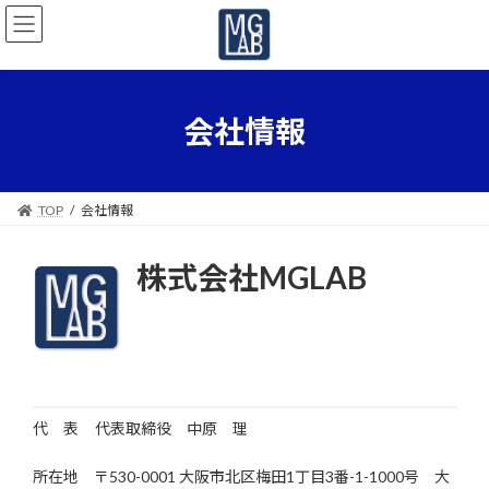
コ
ナ
ン
ビ
テ
ゲ
ン
ー
ツ
シ
へ
ョ
会社情報
ス
ン
キ
に
ッ
移
プ
動
TOP
会社情報
株式会社MGLAB
代 表 代表取締役 中原 理
所在地 〒530-0001 大阪市北区梅田1丁目3番-1-1000号 大